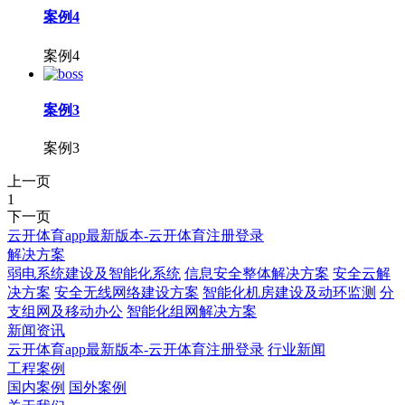
案例4
案例4
案例3
案例3
上一页
1
下一页
云开体育app最新版本-云开体育注册登录
解决方案
弱电系统建设及智能化系统
信息安全整体解决方案
安全云解
决方案
安全无线网络建设方案
智能化机房建设及动环监测
分
支组网及移动办公
智能化组网解决方案
新闻资讯
云开体育app最新版本-云开体育注册登录
行业新闻
工程案例
国内案例
国外案例