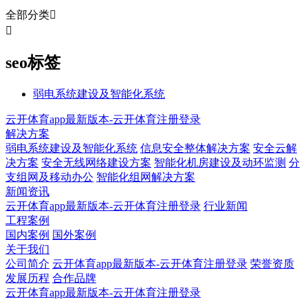
全部分类


seo标签
弱电系统建设及智能化系统
云开体育app最新版本-云开体育注册登录
解决方案
弱电系统建设及智能化系统
信息安全整体解决方案
安全云解
决方案
安全无线网络建设方案
智能化机房建设及动环监测
分
支组网及移动办公
智能化组网解决方案
新闻资讯
云开体育app最新版本-云开体育注册登录
行业新闻
工程案例
国内案例
国外案例
关于我们
公司简介
云开体育app最新版本-云开体育注册登录
荣誉资质
发展历程
合作品牌
云开体育app最新版本-云开体育注册登录