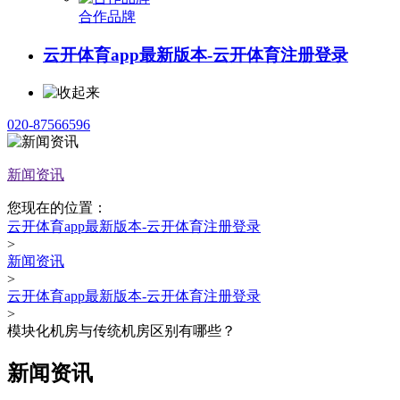
合作品牌
云开体育app最新版本-云开体育注册登录
020-87566596
新闻资讯
您现在的位置：
云开体育app最新版本-云开体育注册登录
>
新闻资讯
>
云开体育app最新版本-云开体育注册登录
>
模块化机房与传统机房区别有哪些？
新闻资讯