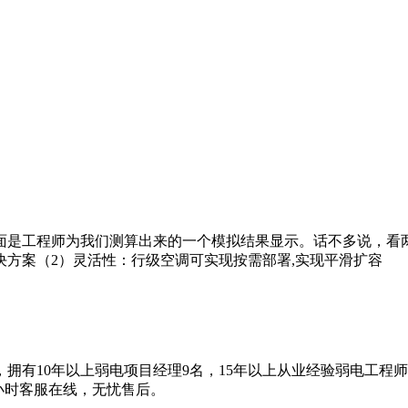
面是工程师为我们测算出来的一个模拟结果显示。话不多说，看
方案（2）灵活性：行级空调可实现按需部署,实现平滑扩容
拥有10年以上弱电项目经理9名，15年以上从业经验弱电工程
4小时客服在线，无忧售后。