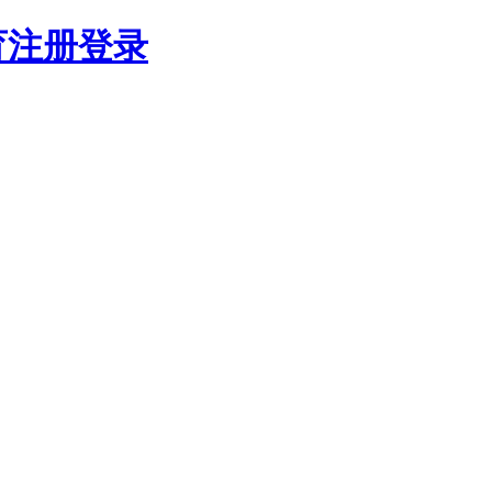
育注册登录