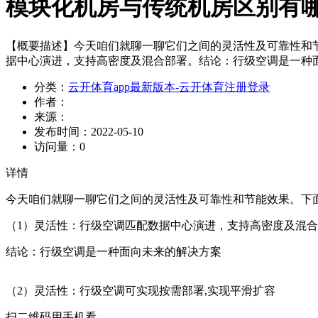
模块化机房与传统机房区别有
【概要描述】
今天咱们就聊一聊它们之间的灵活性及可靠性和
据中心演进，支持高密度及混合部署。结论：行级空调是一种面
分类：
云开体育app最新版本-云开体育注册登录
作者：
来源：
发布时间：
2022-05-10
访问量：
0
详情
今天咱们就聊一聊它们之间的灵活性及可靠性和节能效果。下
（1）灵活性：行级空调匹配数据中心演进，支持高密度及混
结论：行级空调是一种面向未来的解决方案
（2）灵活性：行级空调可实现按需部署,实现平滑扩容
扫二维码用手机看