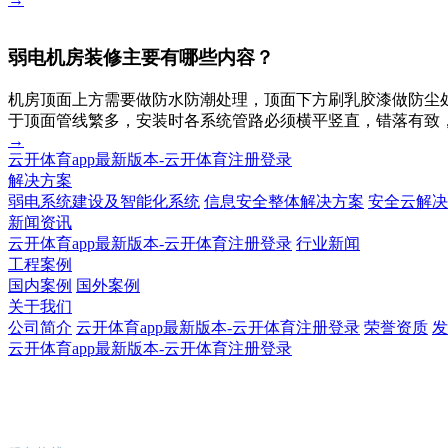
弱电机房装修主要有哪些内容？
机房顶面上方需要做防水防潮处理，顶面下方刷乳胶漆做防尘
于顶面管线繁多，安装时各系统管路必须横平竖直，错落有致
→
云开体育app最新版本-云开体育注册登录
解决方案
弱电系统建设及智能化系统
信息安全整体解决方案
安全云解决
新闻资讯
云开体育app最新版本-云开体育注册登录
行业新闻
工程案例
国内案例
国外案例
关于我们
公司简介
云开体育app最新版本-云开体育注册登录
荣誉资质
发
云开体育app最新版本-云开体育注册登录
云开体育app最新版本-云开体育注册登录