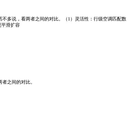
话不多说，看两者之间的对比。（1）灵活性：行级空调匹配数
现平滑扩容
两者之间的对比。