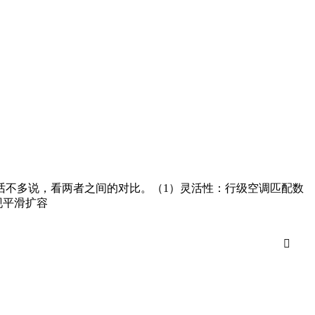
话不多说，看两者之间的对比。（1）灵活性：行级空调匹配数
现平滑扩容
