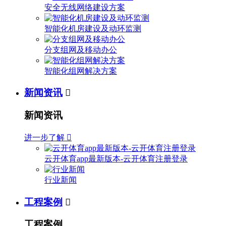
安全无线网络建设方案
智能化机房建设及动环监测
分支组网及移动办公
智能化组网解决方案
新闻资讯

新闻资讯
进一步了解

云开体育app最新版本-云开体育注册登录
行业新闻
工程案例

工程案例